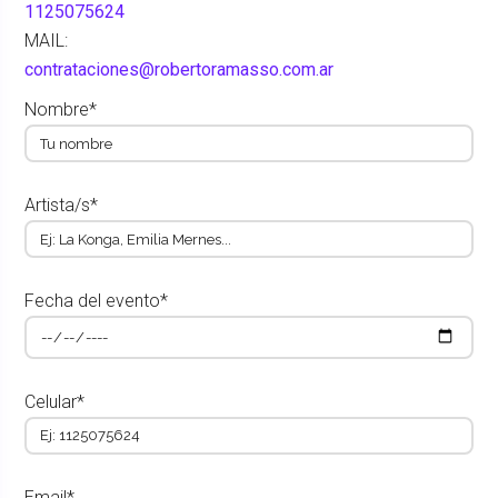
1125075624
MAIL:
contrataciones@robertoramasso.com.ar
Nombre*
Artista/s*
Fecha del evento*
Celular*
Email*