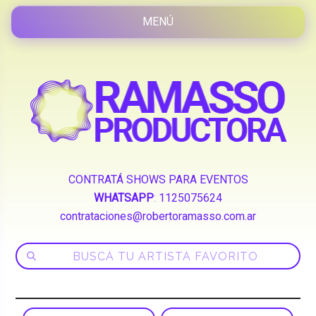
CONTRATÁ SHOWS PARA EVENTOS
WHATSAPP
:
1125075624
contrataciones@robertoramasso.com.ar