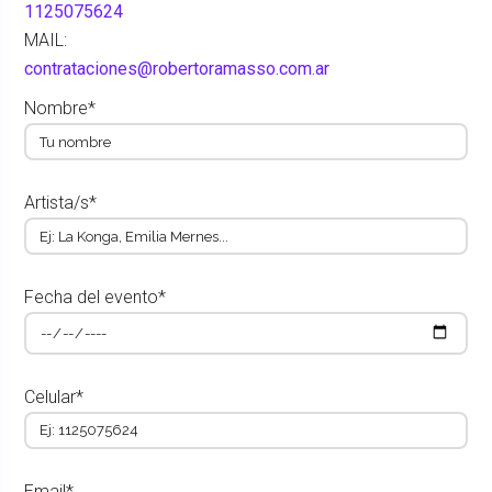
1125075624
MAIL:
contrataciones@robertoramasso.com.ar
Nombre*
Artista/s*
Fecha del evento*
Celular*
Email*