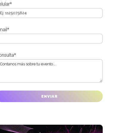
lular*
mail*
onsulta*