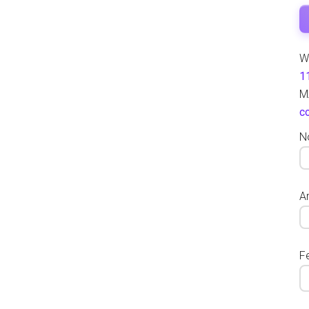
W
1
M
c
N
Ar
F