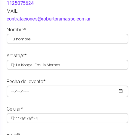
1125075624
MAIL:
contrataciones@robertoramasso.com.ar
Nombre*
Artista/s*
Fecha del evento*
Celular*
Email*