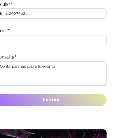
lular*
mail*
onsulta*