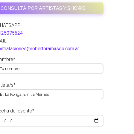
CONSULTÁ POR ARTISTAS Y SHOWS
HATSAPP:
125075624
AIL:
ontrataciones@robertoramasso.com.ar
ombre*
tista/s*
echa del evento*