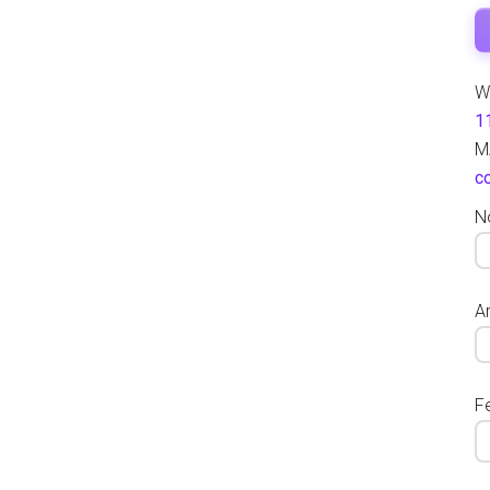
W
1
M
c
N
Ar
F