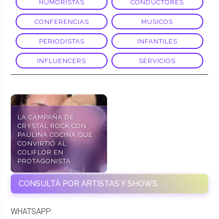
HUMORISTAS
CONDUCTORES
CONFERENCIAS
MUSICOS
PERIODISTAS
INFANTILES
INFLUENCERS
SERVICIOS
LA CAMPAÑA DE
CRYSTAL ROCK CON
PAULINA COCINA QUE
CONVIRTIÓ AL
COLIFLOR EN
PROTAGONISTA
CONSULTÁ POR ARTISTAS Y SHOWS
WHATSAPP: