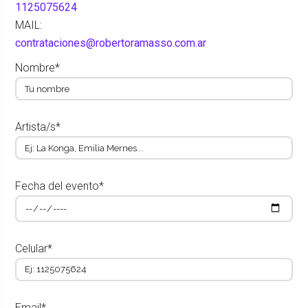
1125075624
MAIL:
contrataciones@robertoramasso.com.ar
Nombre*
Artista/s*
Fecha del evento*
Celular*
Email*