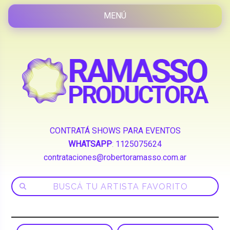
CONTRATÁ SHOWS PARA EVENTOS
WHATSAPP
:
1125075624
contrataciones@robertoramasso.com.ar