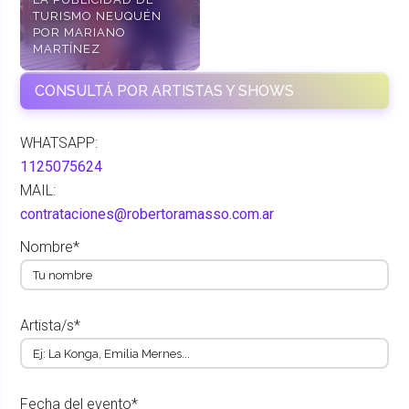
TURISMO NEUQUÉN
POR MARIANO
MARTÍNEZ
CONSULTÁ POR ARTISTAS Y SHOWS
WHATSAPP:
1125075624
MAIL:
contrataciones@robertoramasso.com.ar
Nombre*
Artista/s*
Fecha del evento*