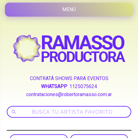
CONTRATÁ SHOWS PARA EVENTOS
WHATSAPP
:
1125075624
contrataciones@robertoramasso.com.ar