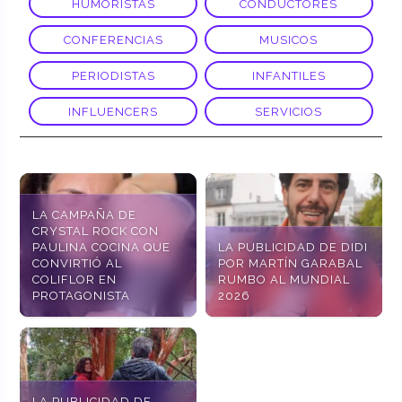
HUMORISTAS
CONDUCTORES
CONFERENCIAS
MUSICOS
PERIODISTAS
INFANTILES
INFLUENCERS
SERVICIOS
LA CAMPAÑA DE
CRYSTAL ROCK CON
PAULINA COCINA QUE
LA PUBLICIDAD DE DIDI
CONVIRTIÓ AL
POR MARTÍN GARABAL
COLIFLOR EN
RUMBO AL MUNDIAL
PROTAGONISTA
2026
LA PUBLICIDAD DE