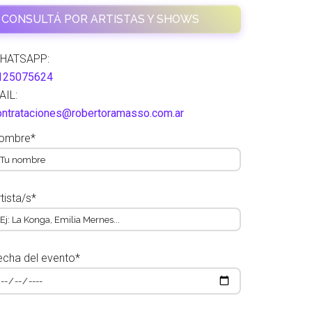
CONSULTÁ POR ARTISTAS Y SHOWS
HATSAPP:
125075624
AIL:
ontrataciones@robertoramasso.com.ar
ombre*
tista/s*
echa del evento*