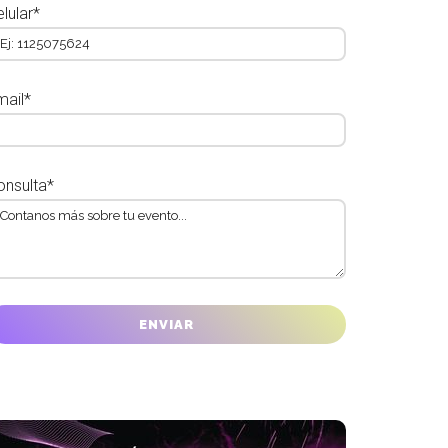
lular*
mail*
onsulta*