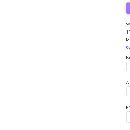
W
1
M
c
N
Ar
F