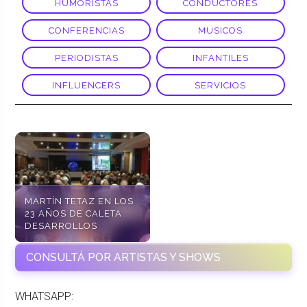
HUMORISTAS
CONDUCTORES
CONFERENCIAS
MUSICOS
PERIODISTAS
INFANTILES
INFLUENCERS
SERVICIOS
MARTÍN TETAZ EN LOS
23 AÑOS DE CALETA
DESARROLLOS
CONSULTÁ POR ARTISTAS Y SHOWS
WHATSAPP: