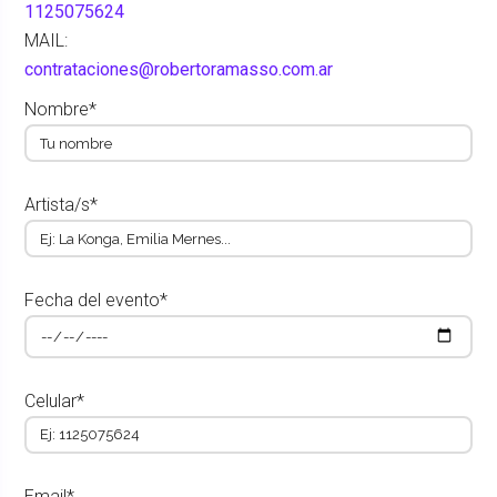
1125075624
MAIL:
contrataciones@robertoramasso.com.ar
Nombre*
Artista/s*
Fecha del evento*
Celular*
Email*