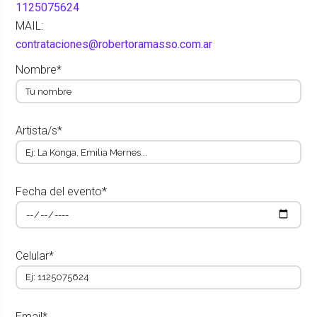
1125075624
MAIL:
contrataciones@robertoramasso.com.ar
Nombre*
Artista/s*
Fecha del evento*
Celular*
Email*