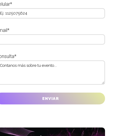
lular*
mail*
onsulta*