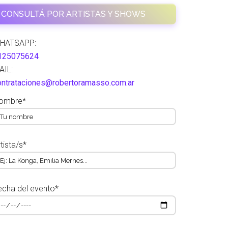
CONSULTÁ POR ARTISTAS Y SHOWS
HATSAPP:
125075624
AIL:
ontrataciones@robertoramasso.com.ar
ombre*
tista/s*
echa del evento*