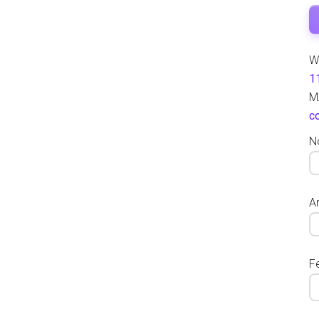
W
1
M
c
N
Ar
F