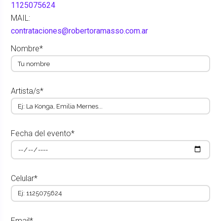
1125075624
MAIL:
contrataciones@robertoramasso.com.ar
Nombre*
Artista/s*
Fecha del evento*
Celular*
Email*