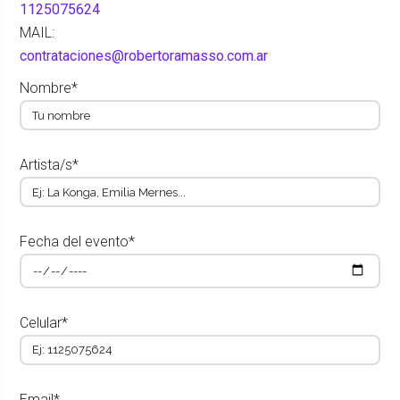
1125075624
MAIL:
contrataciones@robertoramasso.com.ar
Nombre*
Artista/s*
Fecha del evento*
Celular*
Email*