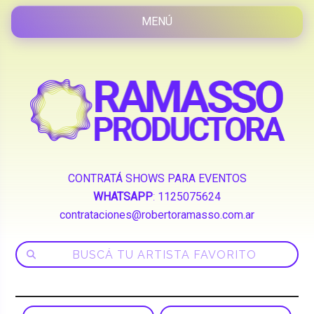
CONTRATÁ SHOWS PARA EVENTOS
WHATSAPP
:
1125075624
contrataciones@robertoramasso.com.ar