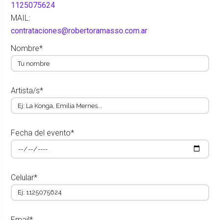
1125075624
MAIL:
contrataciones@robertoramasso.com.ar
Nombre*
Artista/s*
Fecha del evento*
Celular*
Email*