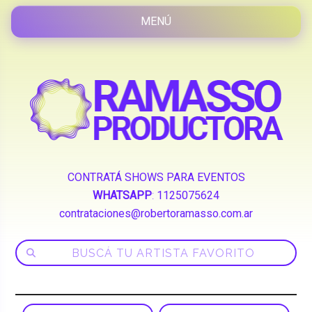
CONTRATÁ SHOWS PARA EVENTOS
WHATSAPP
:
1125075624
contrataciones@robertoramasso.com.ar