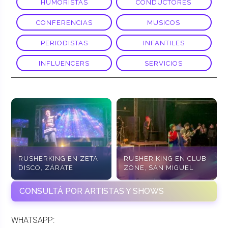
HUMORISTAS
CONDUCTORES
CONFERENCIAS
MUSICOS
PERIODISTAS
INFANTILES
INFLUENCERS
SERVICIOS
RUSHERKING EN ZETA
RUSHER KING EN CLUB
DISCO, ZÁRATE
ZONE, SAN MIGUEL
CONSULTÁ POR ARTISTAS Y SHOWS
WHATSAPP: