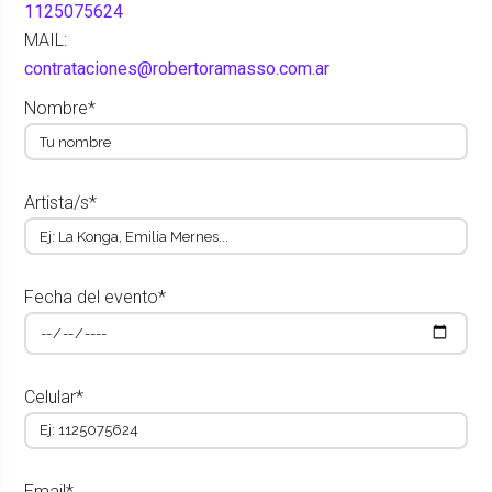
1125075624
MAIL:
contrataciones@robertoramasso.com.ar
Nombre*
Artista/s*
Fecha del evento*
Celular*
Email*