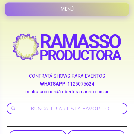
CONTRATÁ SHOWS PARA EVENTOS
WHATSAPP
:
1125075624
contrataciones@robertoramasso.com.ar