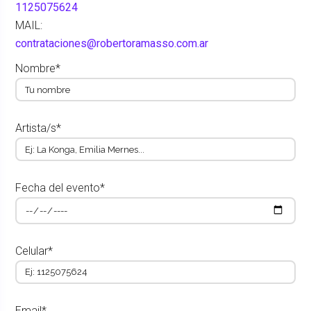
1125075624
MAIL:
contrataciones@robertoramasso.com.ar
Nombre*
Artista/s*
Fecha del evento*
Celular*
Email*