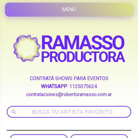
CONTRATÁ SHOWS PARA EVENTOS
WHATSAPP
:
1125075624
contrataciones@robertoramasso.com.ar