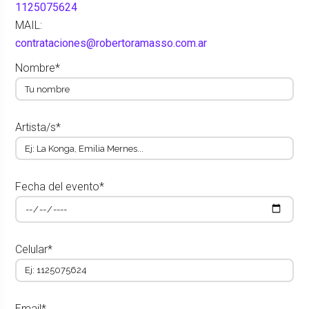
1125075624
MAIL:
contrataciones@robertoramasso.com.ar
Nombre*
Artista/s*
Fecha del evento*
Celular*
Email*