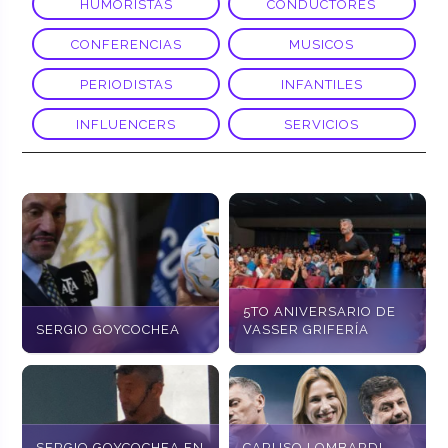
HUMORISTAS
CONDUCTORES
CONFERENCIAS
MUSICOS
PERIODISTAS
INFANTILES
INFLUENCERS
SERVICIOS
5TO ANIVERSARIO DE
SERGIO GOYCOCHEA
VASSER GRIFERÍA
SERGIO GOYCOCHEA EN
CARUSO LOMBARDI,