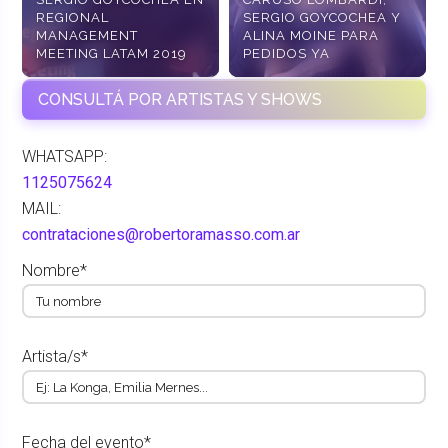
REGIONAL
SERGIO GOYCOCHEA Y
MANAGEMENT
ALINA MOINE PARA
MEETING LATAM 2019
PEDIDOS YA
CONSULTÁ POR ARTISTAS Y SHOWS
WHATSAPP:
1125075624
MAIL:
contrataciones@robertoramasso.com.ar
Nombre*
Artista/s*
Fecha del evento*