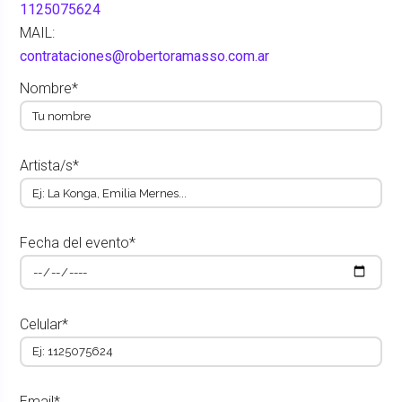
1125075624
MAIL:
contrataciones@robertoramasso.com.ar
Nombre*
Artista/s*
Fecha del evento*
Celular*
Email*