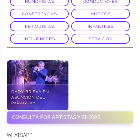
HUMORISTAS
CONDUCTORES
CONFERENCIAS
MUSICOS
PERIODISTAS
INFANTILES
INFLUENCERS
SERVICIOS
DADY BRIEVA EN
ASUNCIÓN DEL
PARAGUAY
CONSULTÁ POR ARTISTAS Y SHOWS
WHATSAPP: