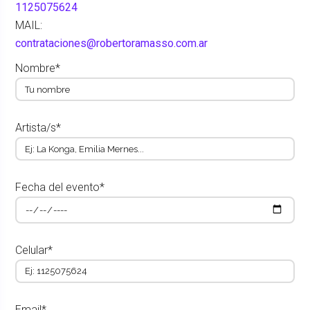
1125075624
MAIL:
contrataciones@robertoramasso.com.ar
Nombre*
Artista/s*
Fecha del evento*
Celular*
Email*