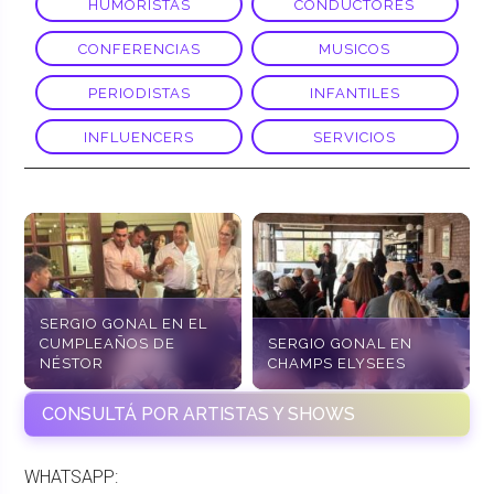
HUMORISTAS
CONDUCTORES
CONFERENCIAS
MUSICOS
PERIODISTAS
INFANTILES
INFLUENCERS
SERVICIOS
SERGIO GONAL EN EL
CUMPLEAÑOS DE
SERGIO GONAL EN
NÉSTOR
CHAMPS ELYSEES
CONSULTÁ POR ARTISTAS Y SHOWS
WHATSAPP: