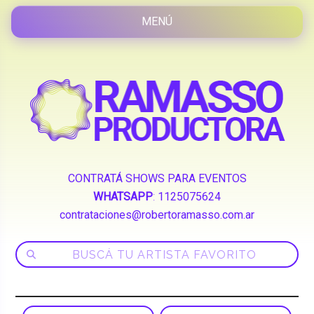
CONTRATÁ SHOWS PARA EVENTOS
WHATSAPP
:
1125075624
contrataciones@robertoramasso.com.ar