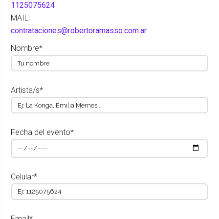
1125075624
MAIL:
contrataciones@robertoramasso.com.ar
Nombre*
Artista/s*
Fecha del evento*
Celular*
Email*