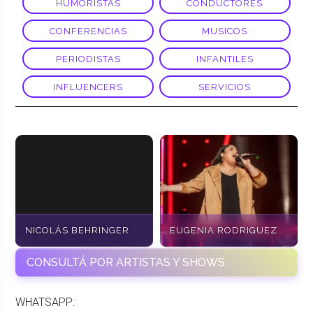
HUMORISTAS
CONDUCTORES
CONFERENCIAS
MUSICOS
PERIODISTAS
INFANTILES
INFLUENCERS
SERVICIOS
NICOLÁS BEHRINGER
EUGENIA RODRIGUEZ
CONSULTÁ POR ARTISTAS Y SHOWS
WHATSAPP: