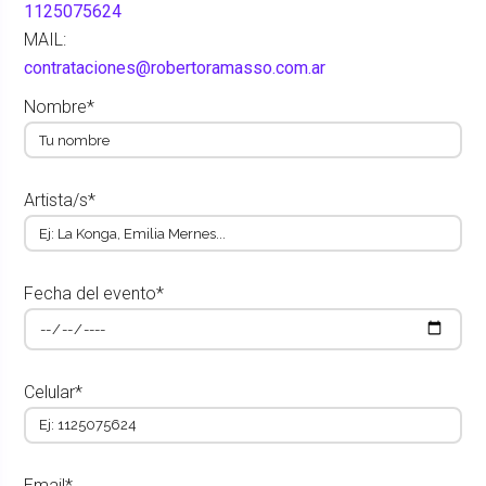
1125075624
MAIL:
contrataciones@robertoramasso.com.ar
Nombre*
Artista/s*
Fecha del evento*
Celular*
Email*