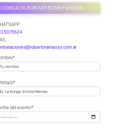
CONSULTÁ POR ARTISTAS Y SHOWS
HATSAPP:
125075624
AIL:
ontrataciones@robertoramasso.com.ar
ombre*
tista/s*
echa del evento*