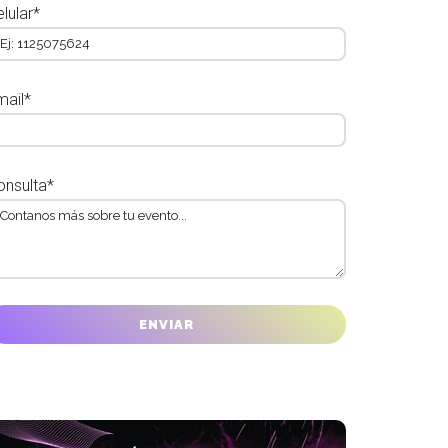
lular*
mail*
onsulta*