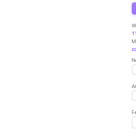
W
1
M
c
N
Ar
F