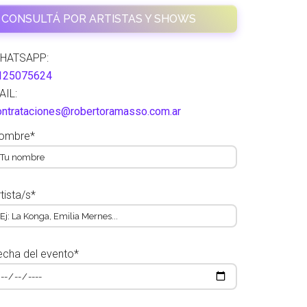
CONSULTÁ POR ARTISTAS Y SHOWS
HATSAPP:
125075624
AIL:
ontrataciones@robertoramasso.com.ar
ombre*
tista/s*
echa del evento*