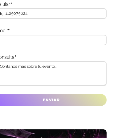
lular*
mail*
onsulta*