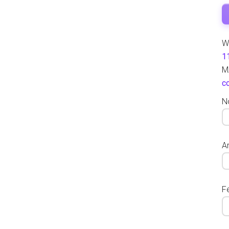
W
1
M
c
N
Ar
F