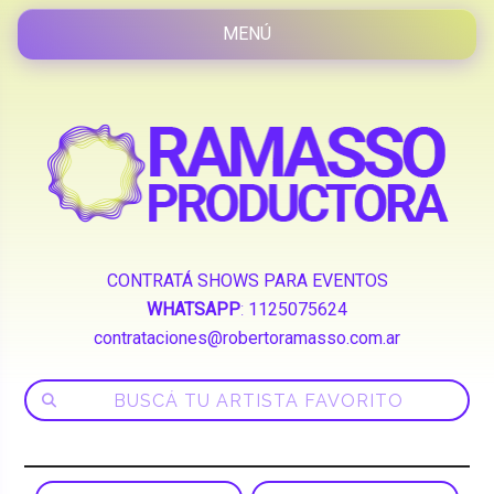
CONTRATÁ SHOWS PARA EVENTOS
WHATSAPP
:
1125075624
contrataciones@robertoramasso.com.ar