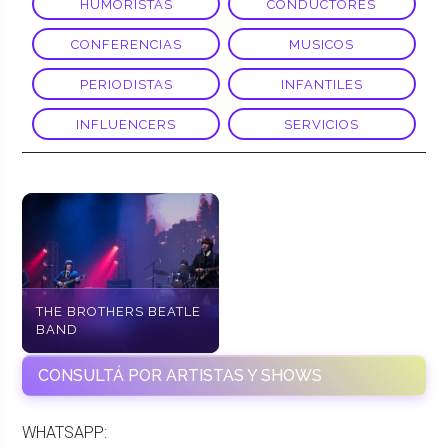
HUMORISTAS
CONDUCTORES
CONFERENCIAS
MUSICOS
PERIODISTAS
INFANTILES
INFLUENCERS
SERVICIOS
THE BROTHERS BEATLE
BAND
CONSULTÁ POR ARTISTAS Y SHOWS
WHATSAPP: