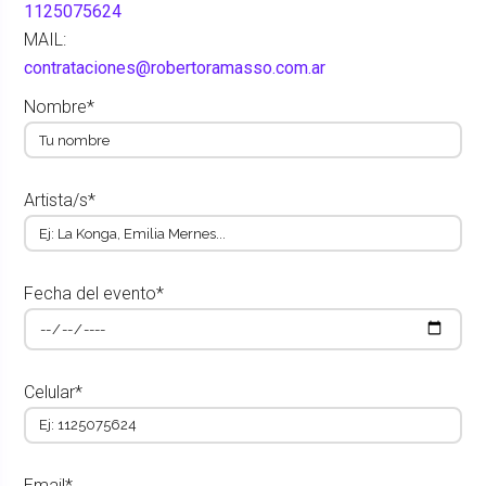
1125075624
MAIL:
contrataciones@robertoramasso.com.ar
Nombre*
Artista/s*
Fecha del evento*
Celular*
Email*