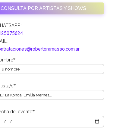
CONSULTÁ POR ARTISTAS Y SHOWS
HATSAPP:
125075624
AIL:
ontrataciones@robertoramasso.com.ar
ombre*
tista/s*
echa del evento*