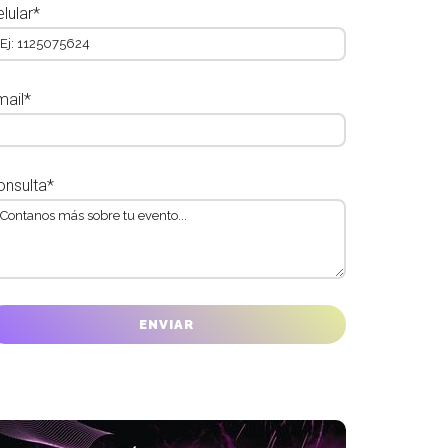
lular*
mail*
onsulta*