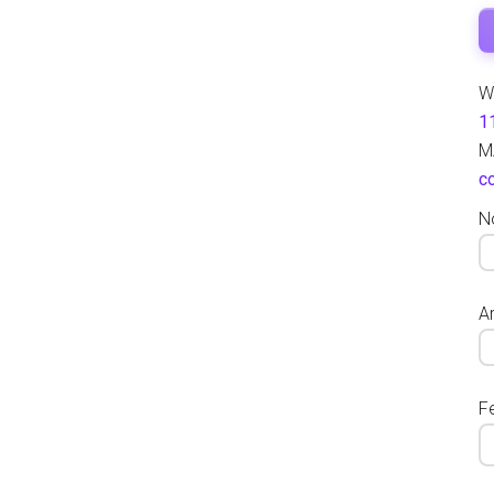
W
1
M
c
N
Ar
F