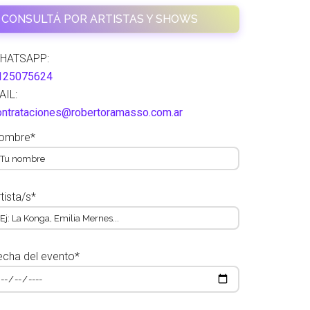
CONSULTÁ POR ARTISTAS Y SHOWS
HATSAPP:
125075624
AIL:
ontrataciones@robertoramasso.com.ar
ombre*
tista/s*
echa del evento*