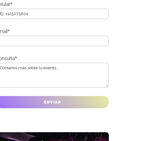
lular*
mail*
onsulta*