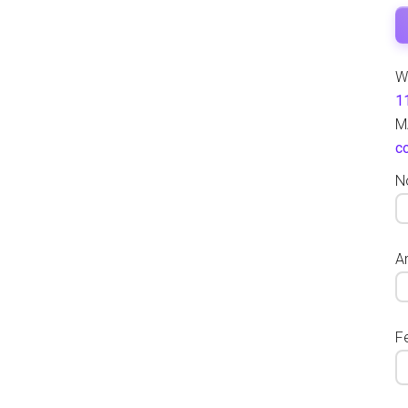
W
1
M
c
N
Ar
F