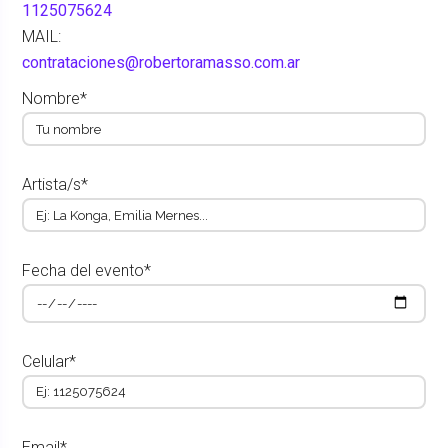
1125075624
MAIL:
contrataciones@robertoramasso.com.ar
Nombre*
Artista/s*
Fecha del evento*
Celular*
Email*