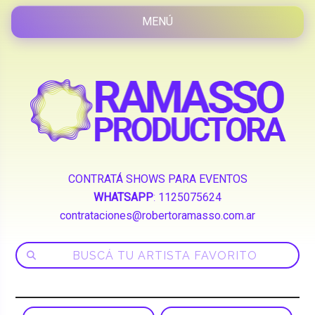
CONTRATÁ SHOWS PARA EVENTOS
WHATSAPP
:
1125075624
contrataciones@robertoramasso.com.ar