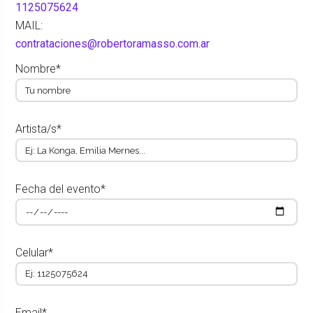
1125075624
MAIL:
contrataciones@robertoramasso.com.ar
Nombre*
Artista/s*
Fecha del evento*
Celular*
Email*