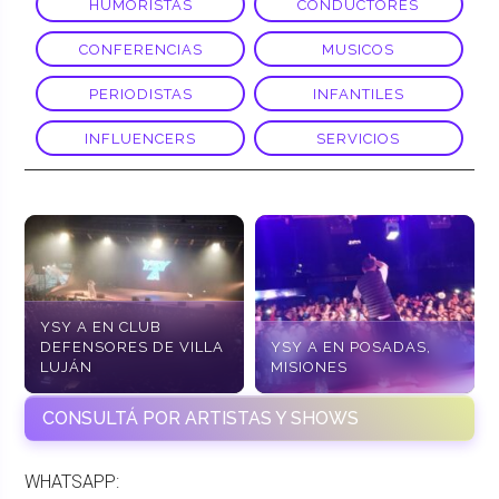
HUMORISTAS
CONDUCTORES
CONFERENCIAS
MUSICOS
PERIODISTAS
INFANTILES
INFLUENCERS
SERVICIOS
YSY A EN CLUB
DEFENSORES DE VILLA
YSY A EN POSADAS,
LUJÁN
MISIONES
CONSULTÁ POR ARTISTAS Y SHOWS
WHATSAPP: