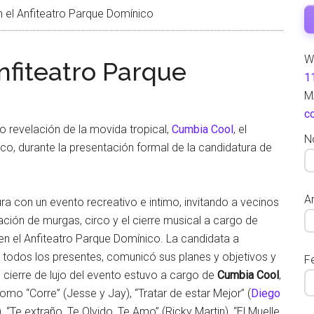
 el Anfiteatro Parque Domínico
W
nfiteatro Parque
1
M
c
o revelación de la movida tropical,
Cumbia Cool
, el
N
co, durante la presentación formal de la candidatura de
Ar
a con un evento recreativo e intimo, invitando a vecinos
pación de murgas, circo y el cierre musical a cargo de
 en el Anfiteatro Parque Domínico. La candidata a
 todos los presentes, comunicó sus planes y objetivos y
F
 cierre de lujo del evento estuvo a cargo de
Cumbia Cool
,
omo “Corre” (Jesse y Jay), “Tratar de estar Mejor” (
Diego
, “Te extraño, Te Olvido, Te Amo” (Ricky Martin), “El Muelle