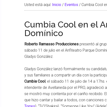
Usted está aquí:
Inicio
/
Eventos
/
Cumbia Cool en
Cumbia Cool en el A
Domínico
Roberto Ramasso Producciones
presentó al grup
sábado 11 de julio en el Anfiteatro Parque Domíni
Gladys González.
Gladys González lanzó formalmente su candidatur
y sus familiares a compartir un día con la partici
Cumbia Cool
, el sábado 11 de julio de 14 a 17hs.
intendente de Avellaneda por el PRO, agradeció a
se mostró muy contenta por el cariño recibido. El
que hizo cantar y bailar a todos, con canciones c
Torres
), “Tú“(Shakira), “Someone Like You” (Adele)