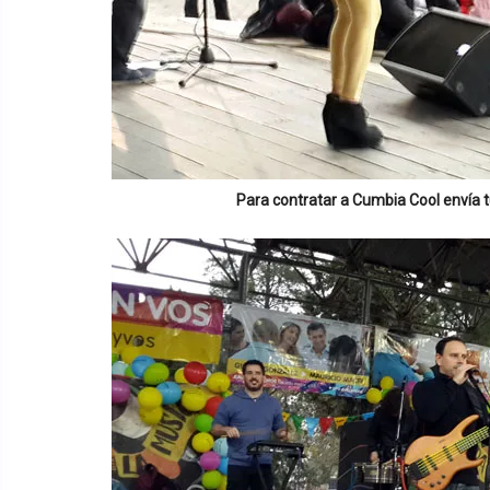
Para contratar a
Cumbia Cool
envía t