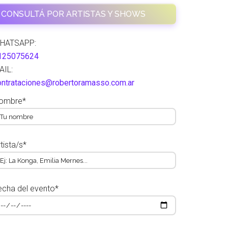
CONSULTÁ POR ARTISTAS Y SHOWS
HATSAPP:
125075624
AIL:
ontrataciones@robertoramasso.com.ar
ombre*
tista/s*
echa del evento*