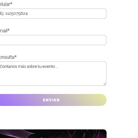
lular*
mail*
onsulta*