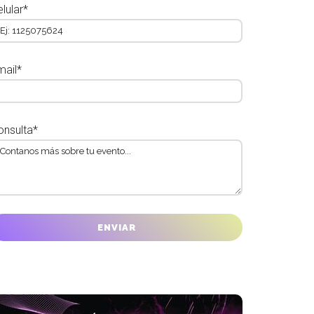
lular*
mail*
onsulta*