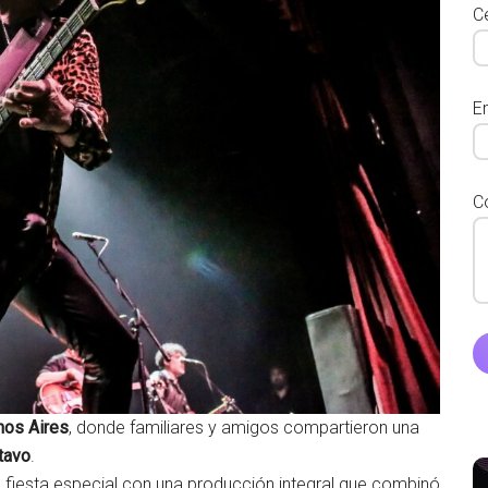
Ce
E
C
nos Aires
, donde familiares y amigos compartieron una
tavo
.
iesta especial con una producción integral que combinó