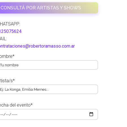
CONSULTÁ POR ARTISTAS Y SHOWS
HATSAPP:
125075624
AIL:
ontrataciones@robertoramasso.com.ar
ombre*
tista/s*
echa del evento*