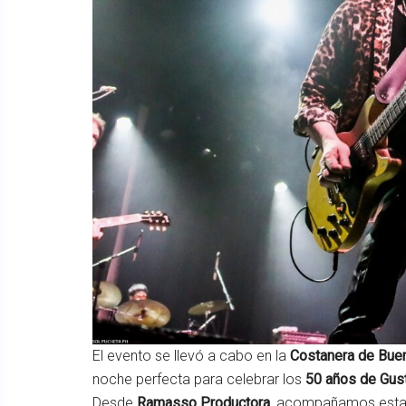
El evento se llevó a cabo en la
Costanera de Bue
noche perfecta para celebrar los
50 años de Gus
Desde
Ramasso Productora
, acompañamos esta f