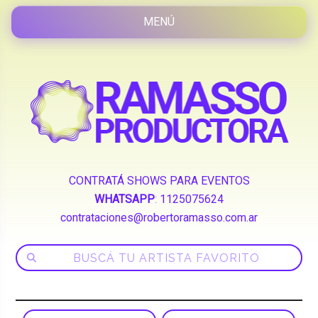
CONTRATÁ SHOWS PARA EVENTOS
WHATSAPP
:
1125075624
contrataciones@robertoramasso.com.ar