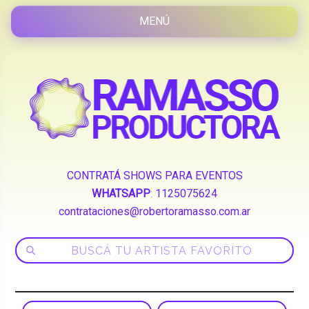
CONTRATÁ SHOWS PARA EVENTOS
WHATSAPP
:
1125075624
contrataciones@robertoramasso.com.ar