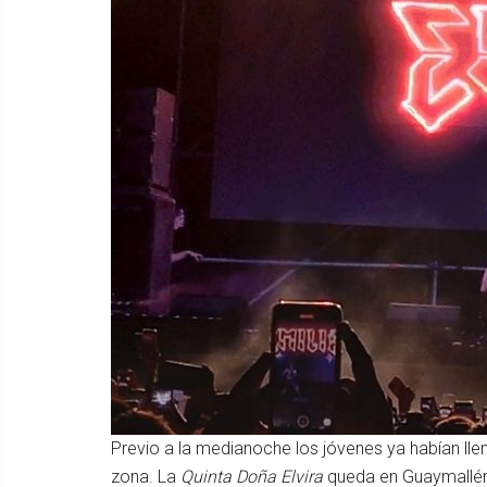
Previo a la medianoche los jóvenes ya habían llena
zona. La
Quinta Doña Elvira
queda en Guaymallén,