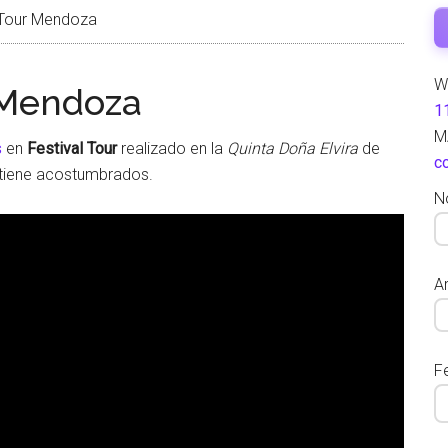
l Tour Mendoza
W
r Mendoza
1
M
s
en
Festival Tour
realizado en la
Quinta Doña Elvira
de
c
tiene acostumbrados.
N
Ar
F