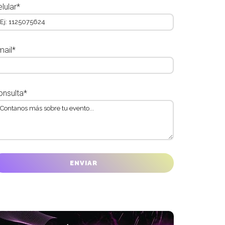
lular*
mail*
onsulta*