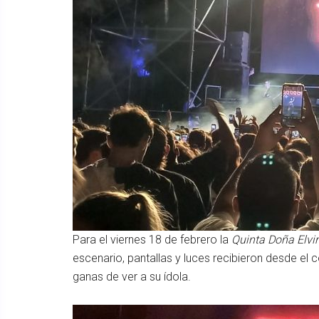
Para el viernes 18 de febrero la
Quinta Doña Elvi
escenario, pantallas y luces recibieron desde el
ganas de ver a su ídola.