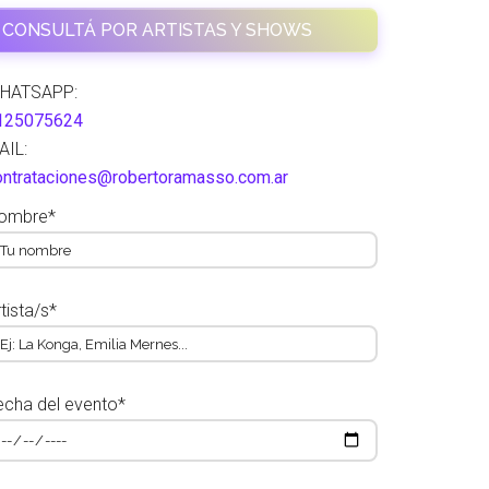
CONSULTÁ POR ARTISTAS Y SHOWS
HATSAPP:
125075624
AIL:
ontrataciones@robertoramasso.com.ar
ombre*
tista/s*
echa del evento*