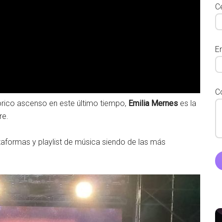
Ce
E
C
órico ascenso en este último tiempo,
Emilia Mernes
es la
re.
taformas y playlist de música siendo de las más