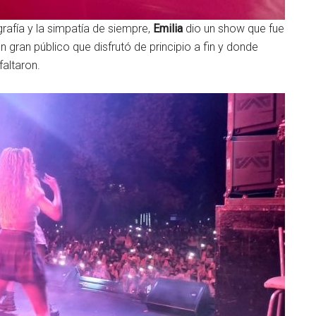
rafía y la simpatía de siempre,
Emilia
dio un show que fue
 gran público que disfrutó de principio a fin y donde
faltaron.