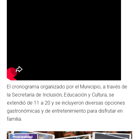
El cronograma organizado por el Municipio, a través de
la Secretaría de Inclusión, Educación y Cultura, se
extendió de 11 a 20 y se incluyeron diversas opciones
gastronómicas y de entretenimiento para disfrutar en
familia.