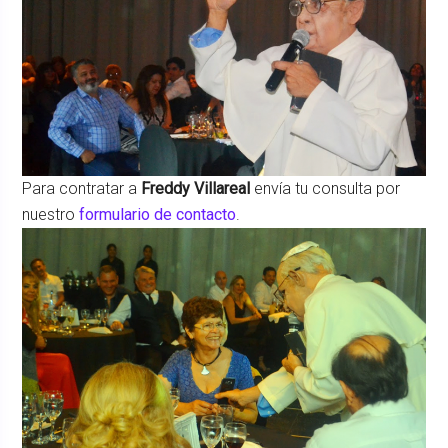
Para contratar a
Freddy Villareal
envía tu consulta por
nuestro
formulario de contacto
.