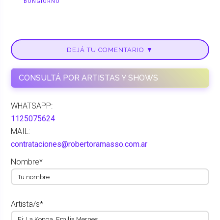
BONGIORNO
DEJÁ TU COMENTARIO ▼
CONSULTÁ POR ARTISTAS Y SHOWS
WHATSAPP:
1125075624
MAIL:
contrataciones@robertoramasso.com.ar
Nombre*
Artista/s*