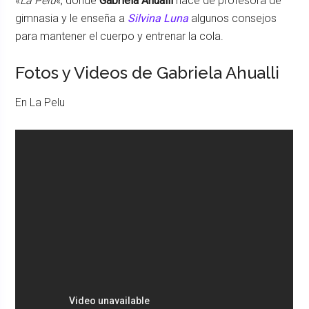
«
La Pelu
«, donde
Gabriela Ahualli
hace de profesora de
gimnasia y le enseña a
Silvina Luna
algunos consejos
para mantener el cuerpo y entrenar la cola.
Fotos y Videos de Gabriela Ahualli
En La Pelu