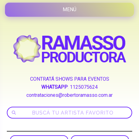
CONTRATÁ SHOWS PARA EVENTOS
WHATSAPP
:
1125075624
contrataciones@robertoramasso.com.ar