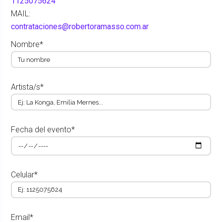
1125075624
MAIL:
contrataciones@robertoramasso.com.ar
Nombre*
Artista/s*
Fecha del evento*
Celular*
Email*