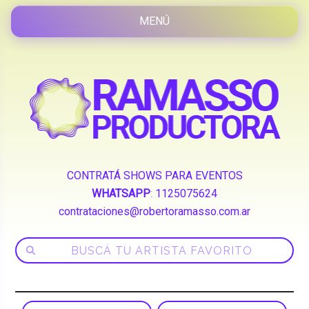
CONTRATÁ SHOWS PARA EVENTOS
WHATSAPP
:
1125075624
contrataciones@robertoramasso.com.ar