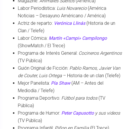
Magazine:
Animales Sueltos
(América)
Labor Periodística:
Luis Novarecio
(América
Noticias – Desayuno Américano / América)
Actriz de reparto:
Verónica Llinás
(Historia de un
Clan / Telefe)
Labor Cómica:
Martín «Campi» Campilongo
(ShowMatch / El Trece)
Programa de Interés General:
Cocineros Argentinos
(TV Pública)
Guión Original de Ficción:
Pablo Ramos, Javier Van
de Couter, Luis Ortega
– Historia de un clan (Telefe)
Mejor Panelista:
Pía Shaw
(AM – Antes del
Mediodía / Telefe)
Programa Deportivo:
Fútbol para todos
(TV
Pública)
Programa de Humor:
Peter Capusotto
y sus videos
(TV Pública)
Programa Infantil:
Piñon en Familia
(El Trece)