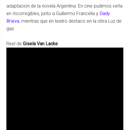
adaptacion de la novela Argentina. En cine pudimos verla
en Incorregibles, junto a Guillermo Francella y
Dady
Brieva
, mientras que en teatro destaco en la obra Luz de
gas.
Reel de
Gisela Van Lacke