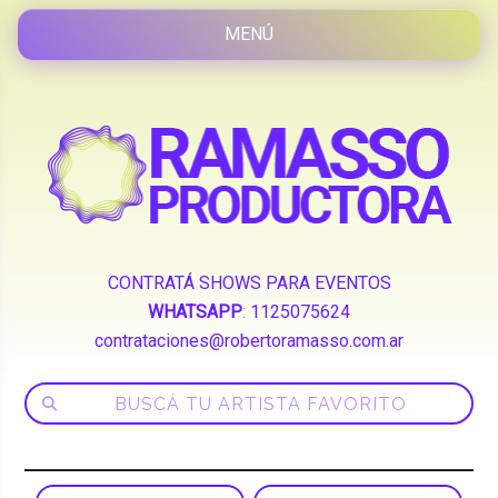
CONTRATÁ SHOWS PARA EVENTOS
WHATSAPP
:
1125075624
contrataciones@robertoramasso.com.ar