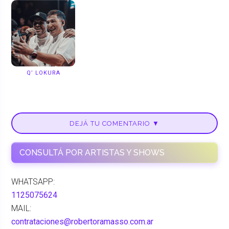
Q’ LOKURA
DEJÁ TU COMENTARIO ▼
CONSULTÁ POR ARTISTAS Y SHOWS
WHATSAPP:
1125075624
MAIL:
contrataciones@robertoramasso.com.ar