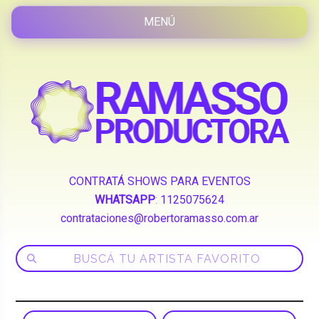
CONTRATÁ SHOWS PARA EVENTOS
WHATSAPP
:
1125075624
contrataciones@robertoramasso.com.ar