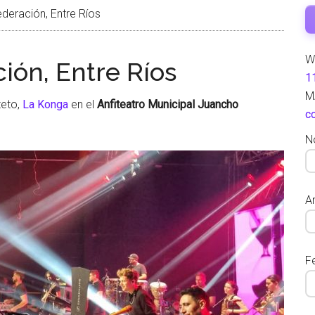
deración, Entre Ríos
W
ión, Entre Ríos
1
M
teto,
La Konga
en el
Anfiteatro Municipal Juancho
c
N
Ar
F