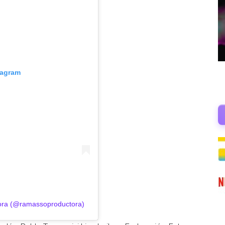
tagram
ora (@ramassoproductora)