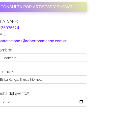
CONSULTÁ POR ARTISTAS Y SHOWS
HATSAPP:
125075624
AIL:
ontrataciones@robertoramasso.com.ar
ombre*
tista/s*
echa del evento*