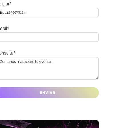
lular*
mail*
onsulta*