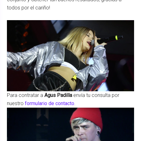
todos por el cariño!
Para contratar a
Agus Padilla
envía tu consulta por
nuestro
formulario de contacto
.