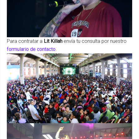
Para contratar a
Lit Killah
envía tu consulta por nuestro
formulario de contacto
.