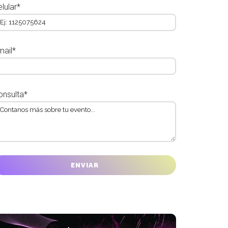
lular*
mail*
onsulta*