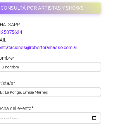
CONSULTÁ POR ARTISTAS Y SHOWS
HATSAPP:
125075624
AIL:
ontrataciones@robertoramasso.com.ar
ombre*
tista/s*
echa del evento*