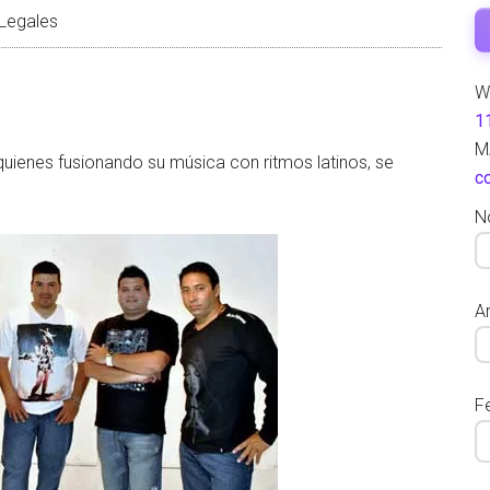
Legales
W
1
M
 quienes fusionando su música con ritmos latinos, se
c
N
Ar
F