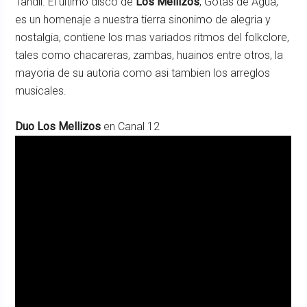
Tandil. El ultimo disco de
Los Mellizos
, Gotas de Agua,
es un homenaje a nuestra tierra sinonimo de alegria y
nostalgia, contiene los mas variados ritmos del folkclore,
tales como chacareras, zambas, huainos entre otros, la
mayoria de su autoria como asi tambien los arreglos
musicales.
Duo Los Mellizos
en Canal 12