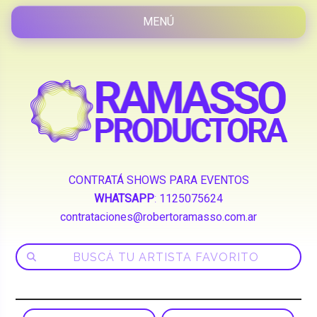
CONTRATÁ SHOWS PARA EVENTOS
WHATSAPP
:
1125075624
contrataciones@robertoramasso.com.ar