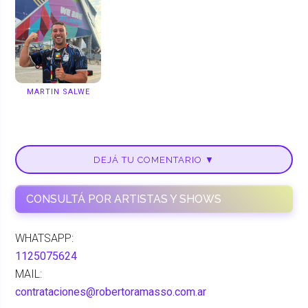
MARTIN SALWE
DEJÁ TU COMENTARIO ▼
CONSULTÁ POR ARTISTAS Y SHOWS
WHATSAPP:
1125075624
MAIL:
contrataciones@robertoramasso.com.ar