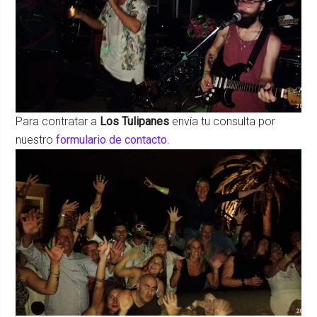
Para contratar a
Los Tulipanes
envía tu consulta por
nuestro
formulario de contacto
.