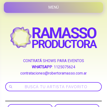
CONTRATÁ SHOWS PARA EVENTOS
WHATSAPP
:
1125075624
contrataciones@robertoramasso.com.ar