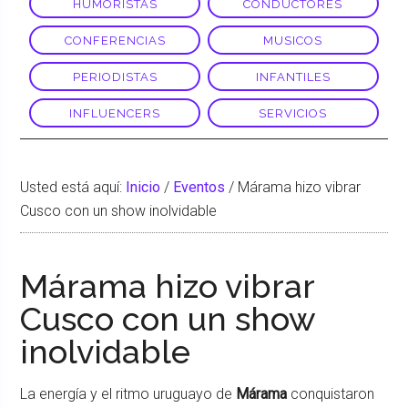
HUMORISTAS
CONDUCTORES
CONFERENCIAS
MUSICOS
PERIODISTAS
INFANTILES
INFLUENCERS
SERVICIOS
Usted está aquí:
Inicio
/
Eventos
/
Márama hizo vibrar
Cusco con un show inolvidable
Márama hizo vibrar
Cusco con un show
inolvidable
La energía y el ritmo uruguayo de
Márama
conquistaron