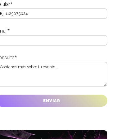
lular*
mail*
onsulta*