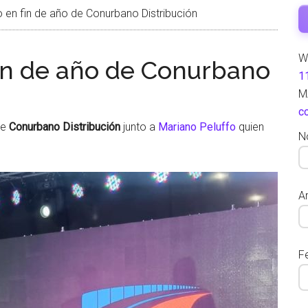
 en fin de año de Conurbano Distribución
W
fin de año de Conurbano
1
M
c
de
Conurbano Distribución
junto a
Mariano Peluffo
quien
N
Ar
F