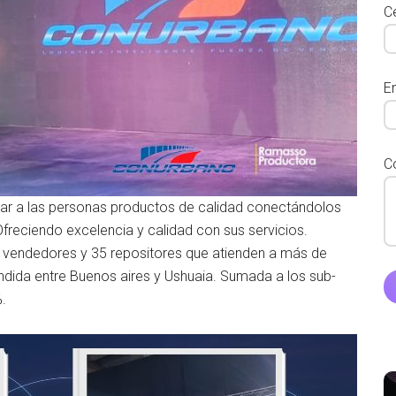
Ce
E
C
car a las personas productos de calidad conectándolos
reciendo excelencia y calidad con sus servicios.
 vendedores y 35 repositores que atienden a más de
dida entre Buenos aires y Ushuaia. Sumada a los sub-
.