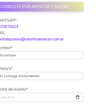
CONSULTÁ POR ARTISTAS Y SHOWS
HATSAPP:
125075624
AIL:
ontrataciones@robertoramasso.com.ar
ombre*
tista/s*
echa del evento*