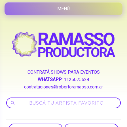
CONTRATÁ SHOWS PARA EVENTOS
WHATSAPP
:
1125075624
contrataciones@robertoramasso.com.ar