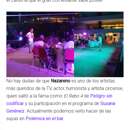
el carisma que el gran comediante sabe posee.
No hay dudas de que
Nazareno
es uno de los artistas
más queridos de la TV, actor, humorista y artista circense,
quien saltó a la fama como
El Rebo 4
de
Peligro sin
codificar
y su participación en el programa de
Susana
Giménez
. Actualmente podemos verlo hacer de las
suyas en
Polémica en el bar
.