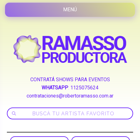
CONTRATÁ SHOWS PARA EVENTOS
WHATSAPP
:
1125075624
contrataciones@robertoramasso.com.ar